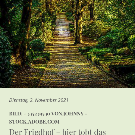
Dienstag, 2. November 2021
BILD: #335239530 VON JOHNNY -
STOCK.ADOBE.COM
Der Friedhof – hier tobt das