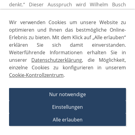
denkt.“ Dieser Ausspruch wird Wilhelm Busch
zugeschrieben und bringt es auf den Punkt. Wir
müssen lernen, dass manche Dinge sich einfach
Wir verwenden Cookies um unsere Website zu
komplett einer Planbarkeit entziehen. Das ist das
optimieren und Ihnen das bestmögliche Online-
Leben.
Erlebnis zu bieten. Mit dem Klick auf „Alle erlauben“
erklären Sie sich damit einverstanden.
Auch der Verlust eines geliebten Menschen
Weiterführende Informationen erhalten Sie in
bedeutet den Verlust von Kontrolle. Da sieht man
unserer
Datenschutzerklärung
, die Möglichkeit,
sich plötzlich mit einer neuen Realität konfrontiert,
einzelne Cookies zu konfigurieren in unserem
die unerträglich erscheint. Wir haben keine
Cookie-Kontrollzentrum
.
Möglichkeit der Einflussnahme. Wir wünschen uns
die Macht über das Leben, haben aber keine.
Eigentlich ist das Gefühl von Kontrolle nur eine
Nur notwendige
Illusion. Aber durch unseren Versuch, die Welt und
Einstellungen
deren Ereignisse zu steuern, fühlen wir uns in einer
vermeintlichen Sicherheit. Wie oft haben wir schon
Alle erlauben
die Zukunft geplant und sind von einer bunten und
05381 - 22 60 | 24/7 Hilfe im Trauerfall |
komplexen Welt eines Besseren belehrt worden?